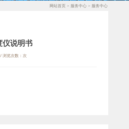
网站首页
服务中心
服务中心
>
>
松度仪说明书
15 / 浏览次数：
次