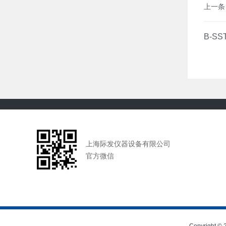
上一条
B-S
上海际发仪器设备有限公司
官方微信