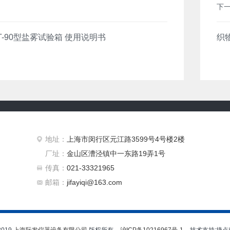
下
ST-90型盐雾试验箱 使用说明书
织
地址：
上海市闵行区元江路3599号4号楼2楼
厂址：
金山区漕泾镇中一东路19弄1号
传真：
021-33321965
邮箱：
jifayiqi@163.com