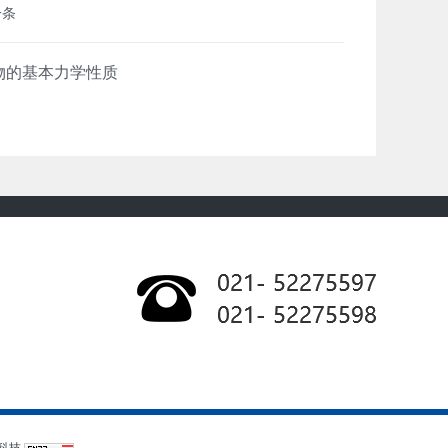
一条
物的基本力学性质