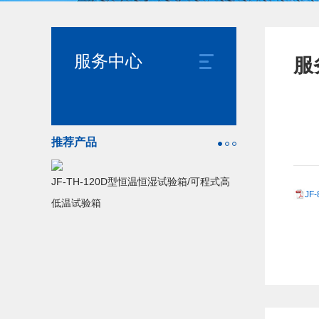
服务中心
服
推荐产品
JF-TH-120D型恒温恒湿试验箱/可程式高
JF
低温试验箱