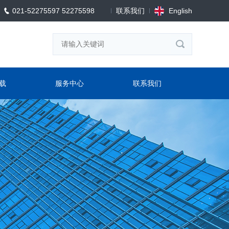
021-52275597 52275598
联系我们
English
载
服务中心
联系我们